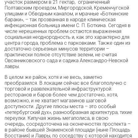
участок размером в 21 гектар, ограниченный
Полтавским проездом, Миргородской, Кременчугской
улицами и Обводным каналом, и мрачные «Боткинские
бараки», – так прозванная в народе клиническая
инфекционная больница имени С. П. Боткина. Сегодня в
числе нерешенных проблем остаются выраженная
социальная неоднородность и, как это характерно для
центра города, проблема с парковками. Также один из
достаточно серьезных минусов территории –
практически полное отсутствие зелени, не считая
Овсянниковского сада и садика Александро-Невской
лавры.
В целом же район, хотя и не весь, заметно
преобразился. В локации сейчас все благополучно с
торговой и развлекательной инфраструктурой:
ресторанов и баров более чем достаточно, хотя,
возможно, и не хватает магазинов шаговой
доступности. Другие плюсы места – это особый
«петербургский дух», разнообразная архитектура, тихие
переулки. Кипучая жизнь мегаполиса, в свою
очередь, сосредоточена на оконечностях проспекта –
в районе бывшей Знаменской площади (ныне Площадь
Восстания) и Лавры, по соседству с которой находится