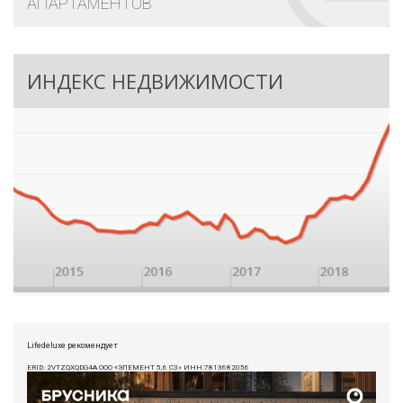
АПАРТАМЕНТОВ
ИНДЕКС НЕДВИЖИМОСТИ
Lifedeluxe рекомендует
ERID: 2VTZQXQDG4A ООО «ЭЛЕМЕНТ 5,6 СЗ» ИНН:7813682056