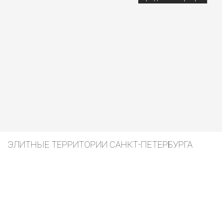
450
млн. руб.
ЭЛИТНЫЕ ТЕРРИТОРИИ САНКТ-ПЕТЕРБУРГА
АДМИРАЛТЕЙСКАЯ НАБ., Д. 10
продажа квартиры