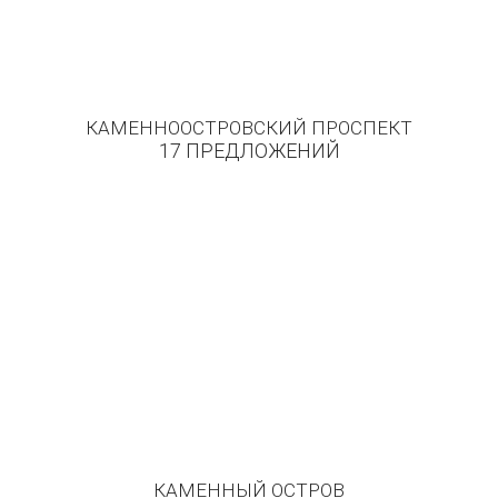
КАМЕННООСТРОВСКИЙ ПРОСПЕКТ
17 ПРЕДЛОЖЕНИЙ
225
млн. руб.
Г., ОЧАКОВСКАЯ УЛ., 6
продажа дома/коттеджа
КАМЕННЫЙ ОСТРОВ