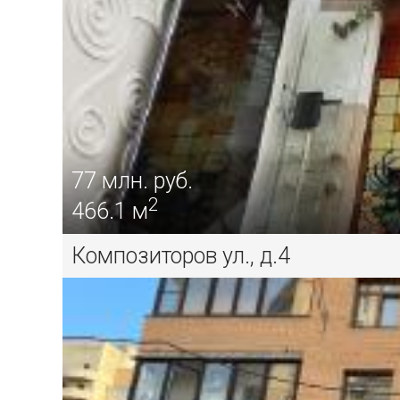
77
млн. руб.
2
466.1 м
Композиторов ул., д.4