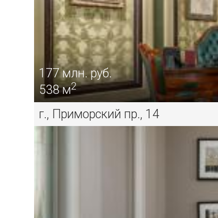
177
млн. руб.
2
538 м
г., Приморский пр., 14