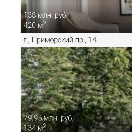
138
млн. руб.
2
420 м
г., Приморский пр., 14
79.95
млн. руб.
2
134 м