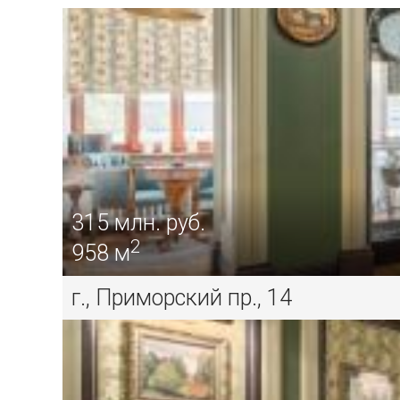
315
млн. руб.
2
958 м
г., Приморский пр., 14