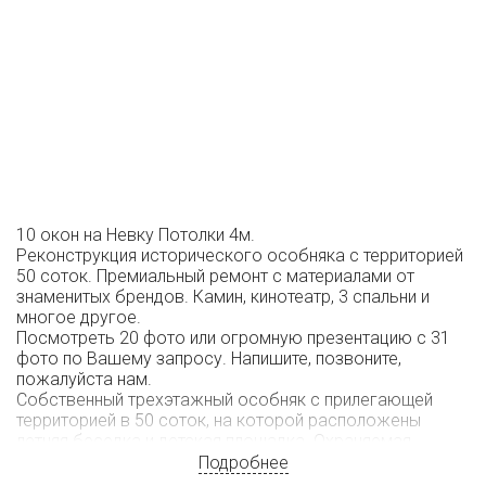
10 окон на Невку Потолки 4м.
Реконструкция исторического особняка с территорией
50 соток. Премиальный ремонт с материалами от
знаменитых брендов. Камин, кинотеатр, 3 спальни и
многое другое.
Посмотреть 20 фото или огромную презентацию с 31
фото по Вашему запросу. Напишите, позвоните,
пожалуйста нам.
Собственный трехэтажный особняк с прилегающей
территорией в 50 соток, на которой расположены
летняя беседка и детская площадка. Охраняемая
территория с подъездом к главному входу в особняк.
Подробнее
Отдельные помещения для обслуживающего