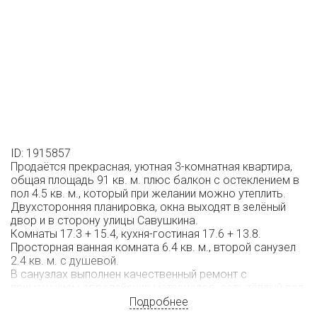
ID: 1915857
Продаётся прекрасная, уютная 3-комнатная квартира,
общая площадь 91 кв. м. плюс балкон с остеклением в
пол 4.5 кв. м., который при желании можно утеплить.
Двухсторонняя планировка, окна выходят в зелёный
двор и в сторону улицы Савушкина.
Комнаты 17.3 + 15.4, кухня-гостиная 17.6 + 13.8.
Просторная ванная комната 6.4 кв. м., второй санузел
2.4 кв. м. с душевой.
В санузлах выполнен качественный ремонт с
применением европейских материалов, есть тёплый пол.
Так же в квартире установлены фильтры на воду,
Подробнее
сделана качественная проводка.