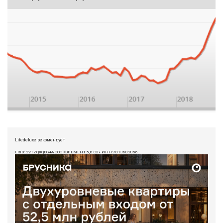
Lifedeluxe рекомендует
ERID: 2VTZQXQDG4A ООО «ЭЛЕМЕНТ 5,6 СЗ» ИНН:7813682056