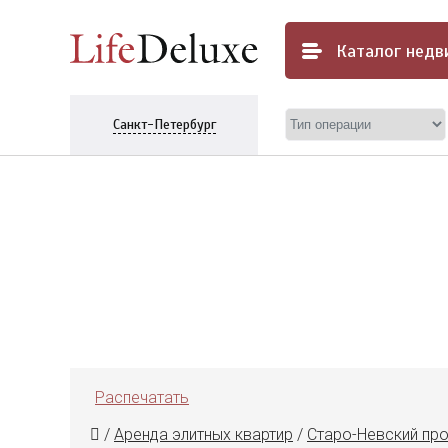
Каталог
недв
Санкт-Петербург
Распечатать
/
Аренда элитных квартир
/
Старо-Невский пр