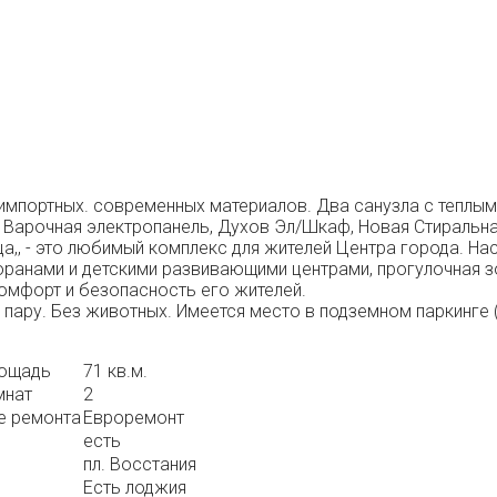
импортных. современных материалов. Два санузла с теплы
 Варочная электропанель, Духов Эл/Шкаф, Новая Стиральн
а,, - это любимый комплекс для жителей Центра города. На
оранами и детскими развивающими центрами, прогулочная зо
омфорт и безопасность его жителей.
ару. Без животных. Имеется место в подземном паркинге (о
лощадь
71 кв.м.
мнат
2
е ремонта
Евроремонт
есть
пл. Восстания
Есть лоджия