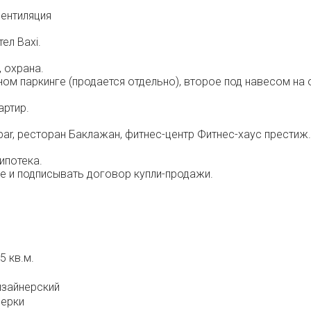
вентиляция
ел Baxi.
 охрана.
м паркинге (продается отдельно), второе под навесом на 
артир.
par, ресторан Баклажан, фитнес-центр Фитнес-хаус престиж.
ипотека.
ке и подписывать договор купли-продажи.
5 кв.м.
зайнерский
ерки