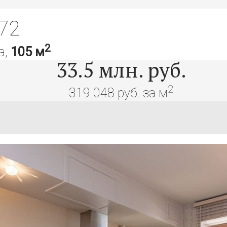
72
2
а,
105 м
33.5
млн. руб.
2
319 048 руб. за м