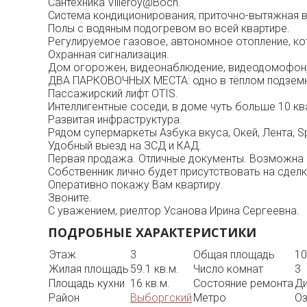
Сантехника Villeroy@Boch.
Система кондиционирования, приточно-вытяжная 
Полы с водяным подогревом во всей квартире.
Регулируемое газовое, автономное отопление, кот
Охранная сигнализация.
Дом огорожен, видеонаблюдение, видеодомофон,
ДВА ПАРКОВОЧНЫХ МЕСТА: одно в тёплом подземно
Пассажирский лифт OTIS.
Интеллигентные соседи, в доме чуть больше 10 кв
Развитая инфраструктура.
Рядом супермаркеты Азбука вкуса, Окей, Лента, S
Удобный выезд на ЗСД и КАД.
Первая продажа. Отличные документы. Возможна 
Собственник лично будет присутствовать на сдел
Оперативно покажу Вам квартиру.
Звоните.
С уважением, риелтор Усанова Ирина Сергеевна.
ПОДРОБНЫЕ ХАРАКТЕРИСТИКИ
Этаж
3
Общая площадь
10
Жилая площадь
59.1 кв.м.
Число комнат
3
Площадь кухни
16 кв.м.
Состояние ремонта
Ди
Район
Выборгский
Метро
Оз