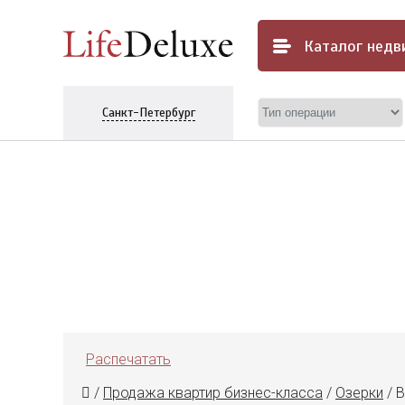
Каталог
недв
Санкт-Петербург
Распечатать
/
Продажа квартир бизнес-класса
/
Озерки
/
В