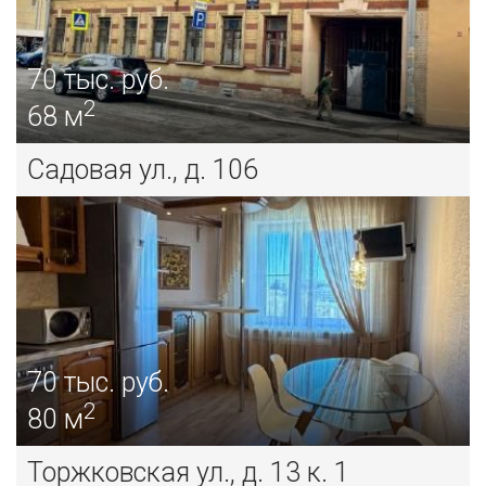
70
тыс. руб.
2
68 м
Садовая ул., д. 106
70
тыс. руб.
2
80 м
Торжковская ул., д. 13 к. 1