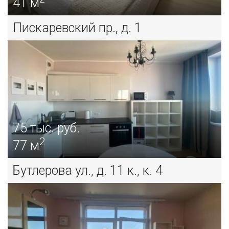
41 м
Пискаревский пр., д. 1
75
тыс. руб.
2
77 м
Бутлерова ул., д. 11 к., к. 4