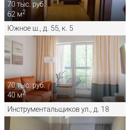
70
тыс. руб.
2
62 м
Южное ш., д. 55, к. 5
70
тыс. руб.
2
40 м
Инструментальщиков ул., д. 18