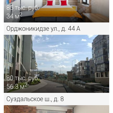
85
тыс. руб.
2
34 м
Орджоникидзе ул., д. 44 А
80
тыс. руб.
2
56.3 м
Суздальское ш., д. 8