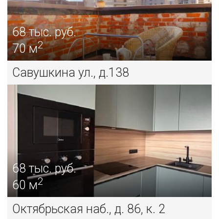
68
тыс. руб.
2
70 м
Савушкина ул., д.138
68
тыс. руб.
2
60 м
Октябрьская наб., д. 86, к. 2