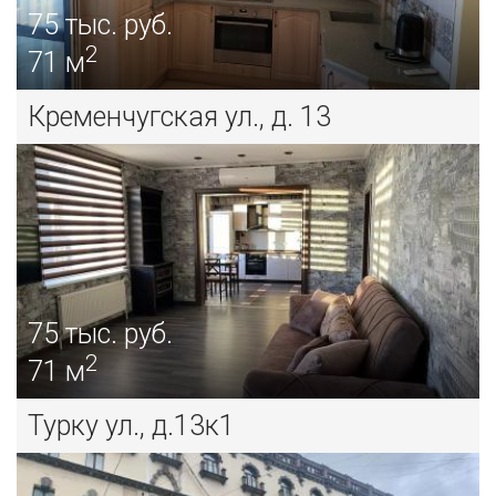
75
тыс. руб.
2
71 м
Кременчугская ул., д. 13
75
тыс. руб.
2
71 м
Турку ул., д.13к1