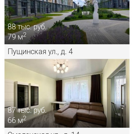
88
тыс. руб.
2
79 м
Пущинская ул., д. 4
87
тыс. руб.
2
66 м