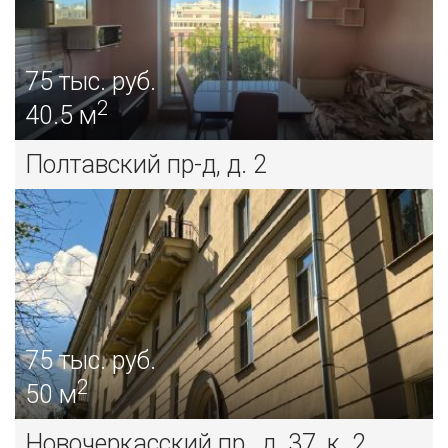
75
тыс. руб.
2
40.5 м
Полтавский пр-д, д. 2
75
тыс. руб.
2
50 м
Новочеркасский пр., д. 37, к. 2