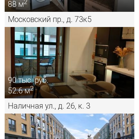
2
88 м
Московский пр., д. 73к5
90
тыс. руб.
2
52.6 м
Наличная ул., д. 26, к. 3