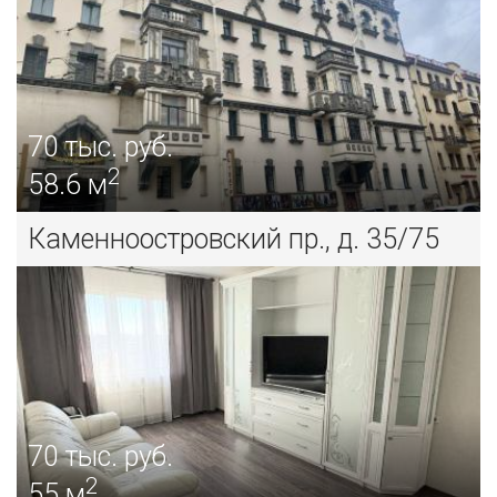
70
тыс. руб.
2
58.6 м
Каменноостровский пр., д. 35/75
70
тыс. руб.
2
55 м