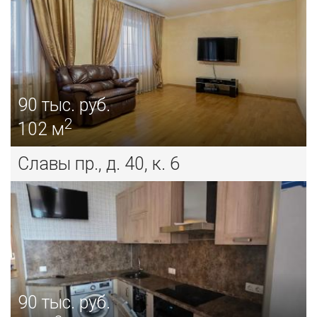
90
тыс. руб.
2
102 м
Славы пр., д. 40, к. 6
90
тыс. руб.