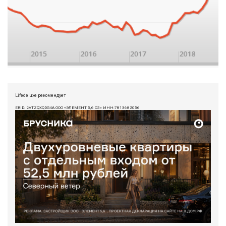
Lifedeluxe рекомендует
ERID: 2VTZQXQDG4A ООО «ЭЛЕМЕНТ 5,6 СЗ» ИНН:7813682056