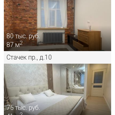
80
тыс. руб.
2
87 м
Стачек пр., д.10
75
тыс. руб.
2