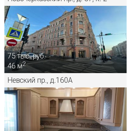
75
тыс. руб.
2
46 м
Невский пр., д.160А