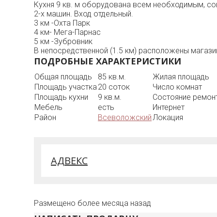
Кухня 9 кв. м оборудована всем необходимым, сов
2-х машин. Вход отдельный.
3 км -Охта Парк
4 км- Мега-Парнас
5 км -Зубровник
В непосредственной (1.5 км) расположены магази
ПОДРОБНЫЕ ХАРАКТЕРИСТИКИ
Общая площадь
85 кв.м.
Жилая площадь
Площадь участка
20 соток
Число комнат
Площадь кухни
9 кв.м.
Состояние ремон
Мебель
есть
Интернет
Район
Всеволожский
Локация
АДВЕКС
Размещено более месяца назад