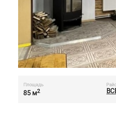
Площадь
Рай
ВС
2
85 м