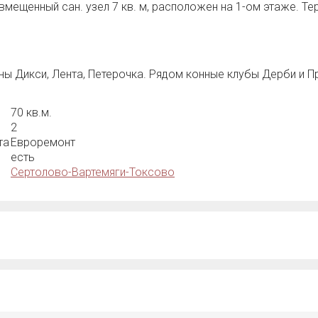
мещенный сан. узел 7 кв. м, расположен на 1-ом этаже. Те
ны Дикси, Лента, Петерочка. Рядом конные клубы Дерби и П
70 кв.м.
2
та
Евроремонт
есть
Сертолово-Вартемяги-Токсово