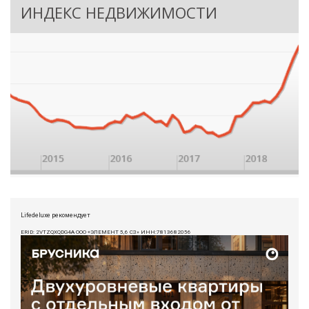
ИНДЕКС НЕДВИЖИМОСТИ
Lifedeluxe рекомендует
ERID: 2VTZQXQDG4A ООО «ЭЛЕМЕНТ 5,6 СЗ» ИНН:7813682056