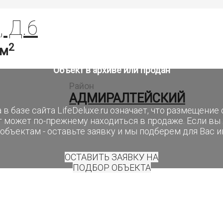
 Д.6
2
 м
Объект в архиве или продан
Район
АДМИРАЛТЕЙСКИЙ
 в базе сайта LifeDeluxe.ru означает, что размещени
т может по-прежнему находиться в продаже. Если вы
объектам - оставьте заявку и мы подберем для Вас 
ОСТАВИТЬ ЗАЯВКУ НА
ПОДБОР ОБЪЕКТА