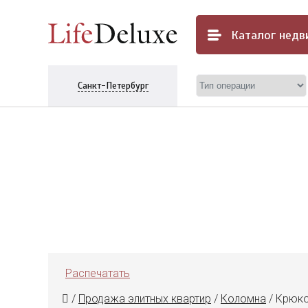
Каталог
недв
Санкт-Петербург
Распечатать
/
Продажа элитных квартир
/
Коломна
/
Крюков