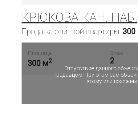
КРЮКОВА КАН. НАБ.,
Продажа элитной квартиры,
300
Площадь
Этаж
2
2
300 м
Отсутствие данного объекта
продавцом. При этом сам объек
этому или похожим 