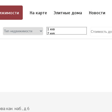
ижимости
На карте
Элитные дома
Новости
а кан. наб., д.6