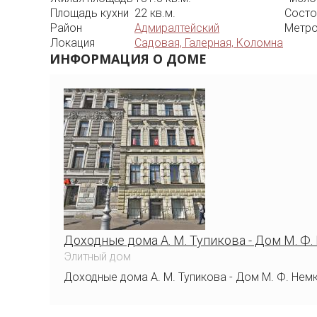
Площадь кухни
22 кв.м.
Состо
Район
Адмиралтейский
Метр
Локация
Садовая, Галерная, Коломна
ИНФОРМАЦИЯ О ДОМЕ
Доходные дома А. М. Тупикова - Дом М. Ф
Элитный дом
Доходные дома А. М. Тупикова - Дом М. Ф. Немк