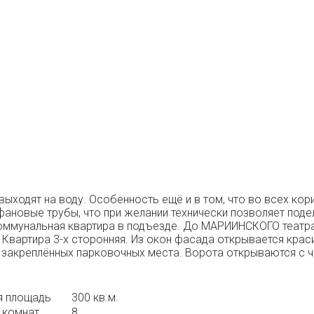
 выходят на воду. Особенность ещё и в том, что во всех к
ановые трубы, что при желании технически позволяет подели
коммунальная квартира в подъезде. До МАРИИНСКОГО театра,
артира 3-х сторонняя. Из окон фасада открывается красив
2 закреплённых парковочных места. Ворота открываются с ч
 площадь
300 кв.м.
 комнат
8