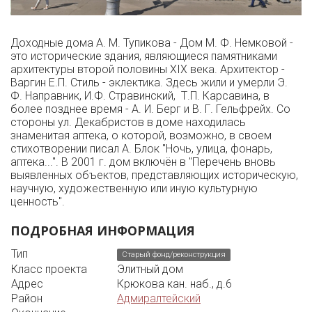
Доходные дома А. М. Тупикова - Дом М. Ф. Немковой -
это исторические здания, являющиеся памятниками
архитектуры второй половины XIX века. Архитектор -
Варгин Е.П. Стиль - эклектика. Здесь жили и умерли Э.
Ф. Направник, И.Ф. Стравинский, Т.П. Карсавина, в
более позднее время - А. И. Берг и В. Г. Гельфрейх. Со
стороны ул. Декабристов в доме находилась
знаменитая аптека, о которой, возможно, в своем
стихотворении писал А. Блок "Ночь, улица, фонарь,
аптека...". В 2001 г. дом включён в "Перечень вновь
выявленных объектов, представляющих историческую,
научную, художественную или иную культурную
ценность".
ПОДРОБНАЯ ИНФОРМАЦИЯ
Тип
Старый фонд/реконструкция
Класс проекта
Элитный дом
Адрес
Крюкова кан. наб., д.6
Район
Адмиралтейский