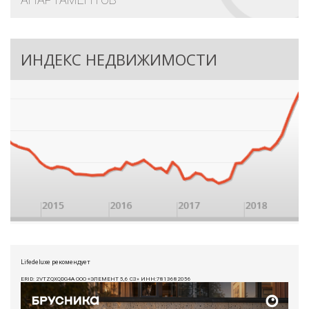
ИНДЕКС НЕДВИЖИМОСТИ
Lifedeluxe рекомендует
ERID: 2VTZQXQDG4A ООО «ЭЛЕМЕНТ 5,6 СЗ» ИНН:7813682056