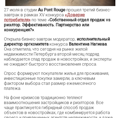
27 июля в студии
Au
Pont
Rouge
прошел третий бизнес-
завтрак в рамках XV конкурса
«Доверие
потребителя»
по теме «
Собственный отдел продаж vs
риэлтор. Эффективность. Партнерство или
конкуренция?»
.
Открыла бизнес-завтрак модератор,
исполнительный
директор
оргкомитета
конкурса
Валентина
Нагиева
.
Она отметила, что сегодня на рынке жилой
недвижимости Петербурга второй месяц подряд
наблюдается спад продаж в новостройках, и эксперты
не ожидают быстрого восстановления спроса.
Спрос формируют покупатели жилья для проживания,
инвестиционные покупки замерли, а ключевым
фактором выбора стал размер ежемесячного
платежа.
На фоне кризисов традиционно теплеют
взаимоотношения застройщиков и риэлторов. Все
чаще практикуется гибридный способ продаж
объектов в новостройках, где комбинируется работа
своего и привлеченных агентств недвижимости, и даже