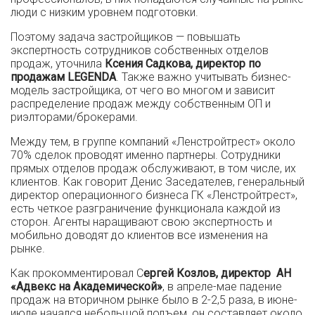
люди с низким уровнем подготовки.
Поэтому задача застройщиков — повышать
экспертность сотрудников собственных отделов
продаж, уточнила
Ксения Садкова, директор по
продажам LEGENDA
. Также важно учитывать бизнес-
модель застройщика, от чего во многом и зависит
распределение продаж между собственным ОП и
риэлторами/брокерами.
Между тем, в группе компаний «Ленстройтрест» около
70% сделок проводят именно партнеры. Сотрудники
прямых отделов продаж обслуживают, в том числе, их
клиентов. Как говорит Денис Заседателев, генеральный
директор операционного бизнеса ГК «Ленстройтрест»,
есть четкое разграничение функционала каждой из
сторон. Агенты наращивают свою экспертность и
мобильно доводят до клиентов все изменения на
рынке.
Как прокомментировал С
ергей Козлов, директор АН
«Адвекс на Академической»
, в апреле-мае падение
продаж на вторичном рынке было в 2-2,5 раза, в июне-
июле начался небольшой подъем, он составляет около