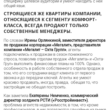
специфику целевой аудитории и умеют находить с ней
общий язык.
СТРОЯЩИЕСЯ ЖЕ КВАРТИРЫ КОМПАНИИ,
ОТНОСЯЩИЕСЯ К СЕГМЕНТУ КОМФОРТ-
КЛАССА, ВСЕГДА ПРОДАЮТ ТОЛЬКО
СОБСТВЕННЫЕ МЕНЕДЖЕРЫ.
По словам
Ирины Орлянкиной, заместителя директора
по продажам корпорации «Мегалит», представителя
компании «Мегалит – Охта Групп»
, агенты
подключились к продажам в сезон пониженного
спроса, позволив отделам продаж «Мегалита» и «Охта-
Груп» выполнить финансовые планы на 100%. Однако,
особенность в работе собственного отдела продаж в
том, что его сотрудники ведут клиента от первого
звонка и до передачи ключей. Агенты же умеют
красиво продавать, иногда, правда, обещая то, что
застройщик не обещал построить.
Как заметила
Екатерины Немченко, коммерческий
директор холдинга РСТИ («Росстройинвест»)
,
проблема агентств недвижимости, в том, что кроме
профессионалов, в них попадаются случайные на рынке