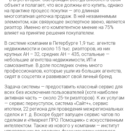
объект и полагает, что все должны его купить, однако
на практике процесс покупки — это длинная
многоэтапная цепочка продаж. В ней незаменимым
элементом, как связующее экспертное звено, является
риэлтор. Именно его компетентное мнение на 75%
влияет на принятие решения покупателем.
В системе компании в Петербурге 1,9 тыс. агентств
недвижимости и около 15 тыс. риэлторов, из них
крупных АН – 32, средних АН – 435, остальные —
небольшие агентства недвижимости, ИП и
самозанятые. В доле последних очень много
профессионалов, которые ушли из больших агентств,
сидят в соцсетях и развивают свой личный бренд.
Задача системы — предоставить классный сервис для
всех без исключения пользователей (хотя наиболее
активная часть — около 25-ти риэлторов). К их услугам
— сервис переуступок, система «Сайт+», сервис
ипотеки, 22 региона для проведения межрегиональных
сделок и т. д. Вскоре будет запущен сервис чатов по
сделкам и «Нмаркет.ПРО: Помощник» с искусственным
интеллектом. Также из нового у компании — институт