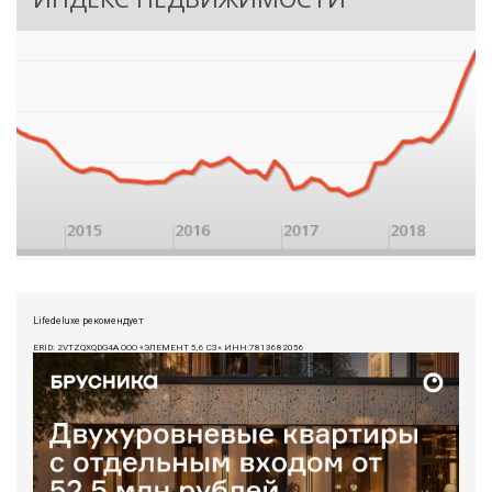
Lifedeluxe рекомендует
ERID: 2VTZQXQDG4A ООО «ЭЛЕМЕНТ 5,6 СЗ» ИНН:7813682056