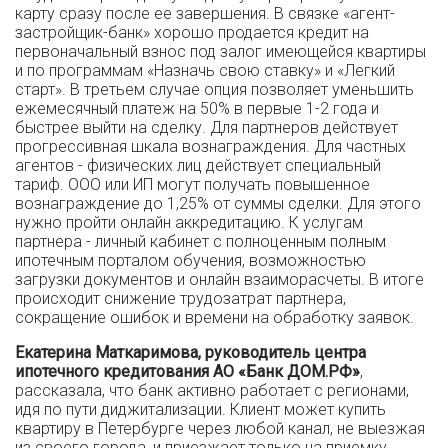
карту сразу после ее завершения. В связке «агент-
застройщик-банк» хорошо продается кредит на
первоначальный взнос под залог имеющейся квартиры
и по программам «Назначь свою ставку» и «Легкий
старт». В третьем случае опция позволяет уменьшить
ежемесячный платеж на 50% в первые 1-2 года и
быстрее выйти на сделку. Для партнеров действует
прогрессивная шкала вознаграждения. Для частных
агентов - физических лиц действует специальный
тариф. ООО или ИП могут получать повышенное
вознаграждение до 1,25% от суммы сделки. Для этого
нужно пройти онлайн аккредитацию. К услугам
партнера - личный кабинет с полноценным полным
ипотечным порталом обучения, возможностью
загрузки документов и онлайн взаиморасчеты. В итоге
происходит снижение трудозатрат партнера,
сокращение ошибок и времени на обработку заявок.
Екатерина Маткаримова, руководитель центра
ипотечного кредитования АО «Банк ДОМ.РФ»
,
рассказала, что банк активно работает с регионами,
идя по пути диджитализации. Клиент может купить
квартиру в Петербурге через любой канал, не выезжая
из своего города, и приезжает только на приемку