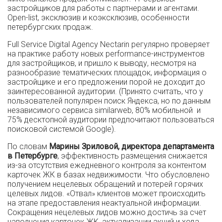
застройщиков для работы с партнерами и агентами.
Open-list, эксклюзив и коэксклюзив, особенности
петербургских продаж.
Full Service Digital Agency Nectarin регулярно проверяет
на практике работу новых performance-инструментов
для застройщиков, и пришло к выводу, несмотря на
разнообразие тематических площадок, информация о
застройщике и его предложении порой не доходит до
заинтересованной аудитории. (Принято считать, что у
пользователей популярен поиск Яндекса, но по данным
независимого сервиса similarweb, 80% мобильной и
75% десктопной аудитории предпочитают пользоваться
поисковой системой Google).
По словам
Марины Зриловой, директора департамента
в Петербурге
, эффективность размещения снижается
из-за отсутствия ежедневного контроля за контентом
карточек ЖК в базах недвижимости. Что обусловлено
получением нецелевых обращений и потерей горячих
целевых лидов. «Отвал» клиентов может происходить
на этапе предоставления неактуальной информации.
Сокращения нецелевых лидов можно достичь за счет
наполнения карточек ЖК, актуализации акций и хода