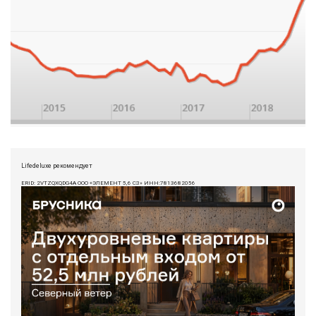
Lifedeluxe рекомендует
ERID: 2VTZQXQDG4A ООО «ЭЛЕМЕНТ 5,6 СЗ» ИНН:7813682056