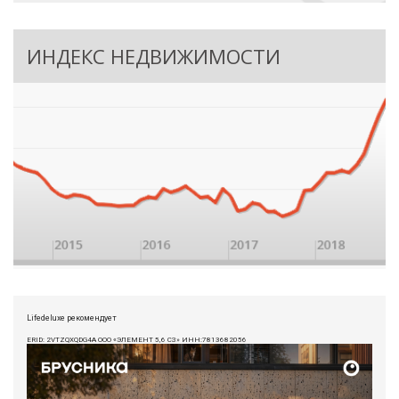
ИНДЕКС НЕДВИЖИМОСТИ
Lifedeluxe рекомендует
ERID: 2VTZQXQDG4A ООО «ЭЛЕМЕНТ 5,6 СЗ» ИНН:7813682056