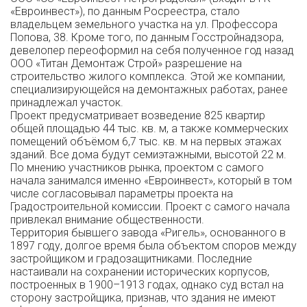
«Евроинвест»), по данным Росреестра, стало
владельцем земельного участка на ул. Профессора
Попова, 38. Кроме того, по данным Госстройнадзора,
девелопер переоформил на себя полученное год назад
ООО «Титан Демонтаж Строй» разрешение на
строительство жилого комплекса. Этой же компании,
специализирующейся на демонтажных работах, ранее
принадлежал участок.
Проект предусматривает возведение 825 квартир
общей площадью 44 тыс. кв. м, а также коммерческих
помещений объёмом 6,7 тыс. кв. м на первых этажах
зданий. Все дома будут семиэтажными, высотой 22 м.
По мнению участников рынка, проектом с самого
начала занимался именно «Евроинвест», который в том
числе согласовывал параметры проекта на
Градостроительной комиссии. Проект с самого начала
привлекал внимание общественности.
Территория бывшего завода «Ригель», основанного в
1897 году, долгое время была объектом споров между
застройщиком и градозащитниками. Последние
настаивали на сохранении исторических корпусов,
построенных в 1900–1913 годах, однако суд встал на
сторону застройщика, признав, что здания не имеют