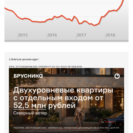
Lifedeluxe рекомендует
ERID: 2VTZQXQDG4A ООО «ЭЛЕМЕНТ 5,6 СЗ» ИНН:7813682056