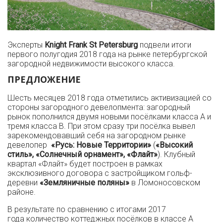
Эксперты
Knight Frank St Petersburg
подвели итоги
первого полугодия 2018 года на рынке петербургской
загородной недвижимости высокого класса.
ПРЕДЛОЖЕНИЕ
Шесть месяцев 2018 года отметились активизацией со
стороны загородного девелопмента: загородный
рынок пополнился двумя новыми посёлками класса А и
тремя класса В. При этом сразу три посёлка вывел
зарекомендовавший себя на загородном рынке
девелопер
«Русь: Новые Территории»
(
«Высокий
стиль», «Солнечный орнамент», «Флайт»
). Клубный
квартал «Флайт» будет построен в рамках
эксклюзивного договора с застройщиком гольф-
деревни
«Земляничные поляны»
в Ломоносовском
районе.
В результате по сравнению с итогами 2017
года количество коттеджных посёлков в классе А