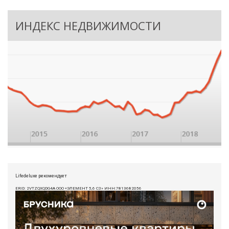
ИНДЕКС НЕДВИЖИМОСТИ
Lifedeluxe рекомендует
ERID: 2VTZQXQDG4A ООО «ЭЛЕМЕНТ 5,6 СЗ» ИНН:7813682056