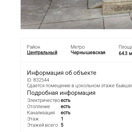
Район
Метро
Площ
Центральный
Чернышевская
64.3 
Информация об объекте
ID: 832544
Сдается помещение в цокольном этаже бывшег
Подробная информация
Электричество
есть
Отопление
есть
Канализация
есть
Этаж
1
Этажей всего
5