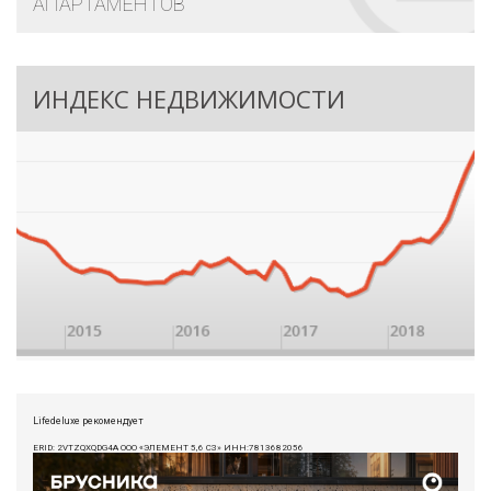
АПАРТАМЕНТОВ
ИНДЕКС НЕДВИЖИМОСТИ
Lifedeluxe рекомендует
ERID: 2VTZQXQDG4A ООО «ЭЛЕМЕНТ 5,6 СЗ» ИНН:7813682056