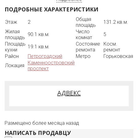
ПОДРОБНЫЕ ХАРАКТЕРИСТИКИ
Общая
Этаж
2
131.2 кв.м.
площадь
Жилая
Число
90.1 кв.м.
5
площадь
комнат
Площадь
Состояние
Косм.
19.1 кв.м.
кухни
ремонта
ремонт
Район
Петроградский
Метро
Горьковская
Каменноостровский
Локация
проспект
АДВЕКС
Размещено более месяца назад
НАПИСАТЬ ПРОДАВЦУ