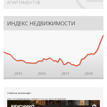
АПАРТАМЕНТОВ
ИНДЕКС НЕДВИЖИМОСТИ
Lifedeluxe рекомендует
ERID: 2VTZQXQDG4A ООО «ЭЛЕМЕНТ 5,6 СЗ» ИНН:7813682056