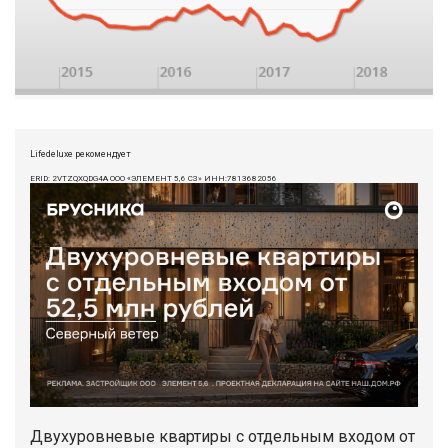
Lifedeluxe рекомендует
ERID: 2VTZQXQDG4A ООО «ЭЛЕМЕНТ 5,6 СЗ» ИНН:7813682056
Двухуровневые квартиры с отдельным входом от