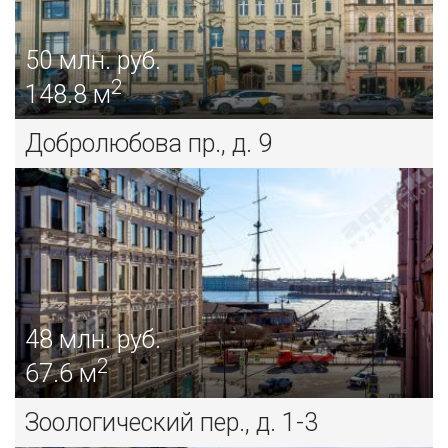
50
млн. руб.
2
148.8 м
Добролюбова пр., д. 9
48
млн. руб.
2
67.6 м
Зоологический пер., д. 1-3