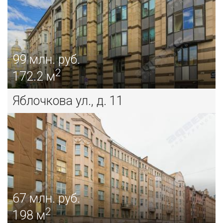
99
млн. руб.
2
172.2 м
995
млн. руб.
ЛАНДЫШЕВКА
Яблочкова ул., д. 11
продажа дома/коттеджа
67
млн. руб.
2
198 м