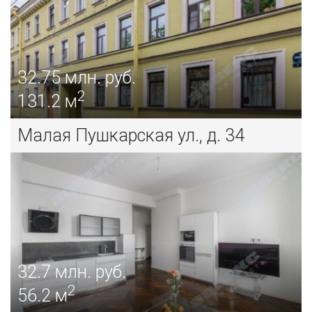
32.75
млн. руб.
2
131.2 м
Малая Пушкарская ул., д. 34
32.7
млн. руб.
2
56.2 м