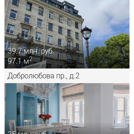
39.7
млн. руб.
2
97.1 м
Добролюбова пр., д.2