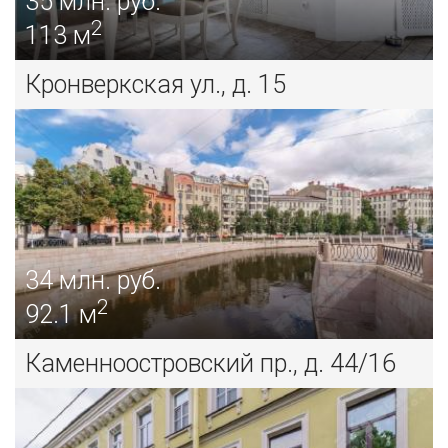
35
млн. руб.
2
113 м
Кронверкская ул., д. 15
34
млн. руб.
2
92.1 м
Каменноостровский пр., д. 44/16