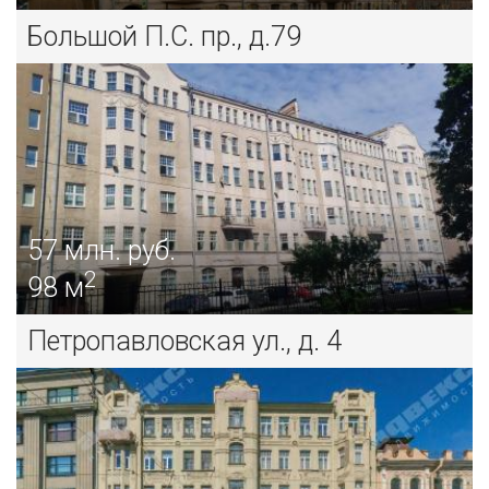
Большой П.С. пр., д.79
220
млн. руб.
ЛЕНИНСКОЕ
продажа дома/коттеджа
57
млн. руб.
2
98 м
Петропавловская ул., д. 4
450
млн. руб.
ВСЕВОЛОЖСК Г., ОКТЯБРЬСКИЙ ПР.