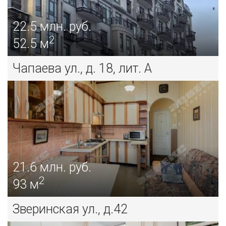
22.5
млн. руб.
2
52.5 м
Чапаева ул., д. 18, лит. А
21.6
млн. руб.
2
93 м
Зверинская ул., д.42