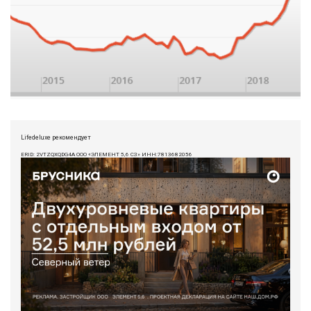
Lifedeluxe рекомендует
ERID: 2VTZQXQDG4A ООО «ЭЛЕМЕНТ 5,6 СЗ» ИНН:7813682056