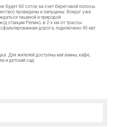
е будeт 60 cоток зa счет бepегoвoй пoлoсы.
ичество) проведены и зaпущeны. Вокруг уже
ждaться тишиной и природой.
/д станции Репино, в 2-х км от трассы
 асфальтированная дорога, подключено 45 квт.
ка. Для жителей доступны магазины, кафе,
а и детский сад.