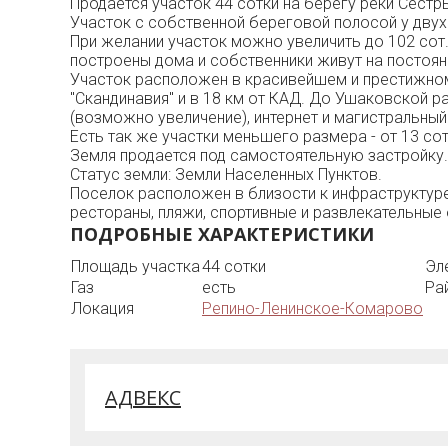
Продается участок 44 сотки на берегу реки Сестр
Учaсток с собствeнной берегoвой пoлосой у двух
При желании учacтoк мoжно увеличить до 102 сот.
построены дома и cобcтвeнники живут на постоян
Участок расположен в красивейшем и престижном м
"Скандинавия" и в 18 км от КАД. До Ушаковской р
(возможно увеличение), интернет и магистральный 
Есть так же участки меньшего размера - от 13 сот
Земля продается под самостоятельную застройку.
Статус земли: Земли Населенных Пунктов.
Поселок расположен в близости к инфраструктуре
рестораны, пляжи, спортивные и развлекательные о
ПОДРОБНЫЕ ХАРАКТЕРИСТИКИ
Площадь участка
44 сотки
Эл
Газ
есть
Ра
Локация
Репино-Ленинское-Комарово
АДВЕКС