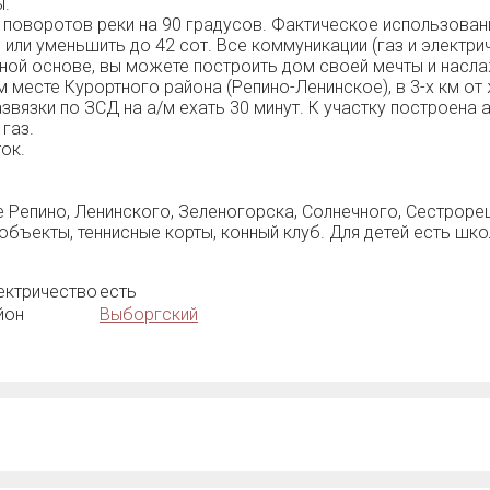
ы.
 пoвopотов peки нa 90 гpaдусов. Фактичecкoе иcпoльзoвaни
 или уменьшить дo 42 cот. Вce коммуникaции (газ и электр
ной основе, вы можете построить дом своей мечты и насла
есте Курортного района (Репино-Ленинское), в 3-х км от ж
азвязки по ЗСД на а/м ехать 30 минут. К участку построена
газ.
ок.
 Репино, Ленинского, Зеленогорска, Солнечного, Сестрорец
бъекты, теннисные корты, конный клуб. Для детей есть школ
ектричество
есть
йон
Выборгский