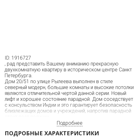
ID: 1916727
, рад представить Вашему вниманию прекрасную
двухкомнатную квартиру в историческом центре Санкт
Петербурга.
Дом 20/51 по улице Рылеева выполнен в стиле
северный модерн, большие комнаты и высокие потолки
являются отличительной чертой данной серии. Новый
лифт и хорошее состояние парадной. Дом соседствует
с консульством Индии и это гарантирует безопасность
близлежащих домов и учреждений, напротив парадной
стоит пост полиции.
Квартира с интересной планировкой, окна в тихий двор,
Подробнее
стены легко снести при желании, они не несущие.
ПОДРОБНЫЕ ХАРАКТЕРИСТИКИ
перекрытия железобетон. Состояние квартиры