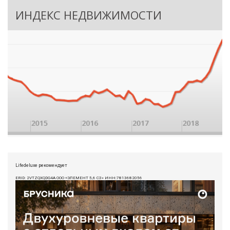
ИНДЕКС НЕДВИЖИМОСТИ
Lifedeluxe рекомендует
ERID: 2VTZQXQDG4A ООО «ЭЛЕМЕНТ 5,6 СЗ» ИНН:7813682056