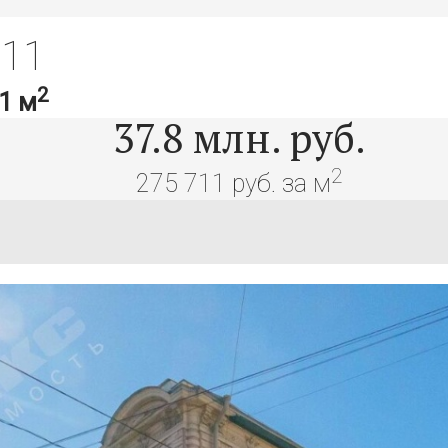
-11
2
1 м
37.8
млн. руб.
2
275 711 руб. за м