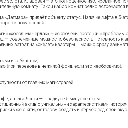
вес золота. Кладовая — это полноценное изолированное п
ительную комнату. Такой набор комнат редко встречается 
ица «Дагмара», придаёт объекту статус. Наличие лифта в 5
торов и покупателей.
огии «холодный чердак» — исключены протечки и проблемы с
ад — современные мощности, безопасность, готовность к в
тальных затрат на «скелет» квартиры — можно сразу занимат
нями и кабинетом;
во (при переводе в нежилой фонд, если это необходимо).
доступности от главных магистралей.
афе, аптеки, банки — в радиусе 5 минут пешком.
стиционный актив с уникальными характеристиками: историче
риски уже сняты, осталось создать интерьер под свой вкус