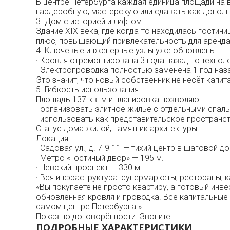
В центре Петербурга каждая единица площади на 
гардеробную, мастерскую или сдавать как дополн
3. Дом с историей и лифтом
Здание XIX века, где когда-то находилась гостин
плюс, повышающий привлекательность для аренда
4. Ключевые инженерные узлы уже обновлены
· Кровля отремонтирована 3 года назад по технол
· Электропроводка полностью заменена 1 год наз
Это значит, что новый собственник не несёт капи
5. Гибкость использования
Площадь 137 кв. м и планировка позволяют:
· организовать элитное жильё с отдельными спаль
· использовать как представительское пространст
Статус дома жилой, памятник архитектуры
Локация:
· Садовая ул., д. 7-9-11 — тихий центр в шаговой 
· Метро «Гостиный двор» — 195 м.
· Невский проспект — 330 м.
· Вся инфраструктура: супермаркеты, рестораны, к
«Вы покупаете не просто квартиру, а готовый инве
обновлённая кровля и проводка. Все капитальные 
самом центре Петербурга.»
Показ по договорённости. Звоните.
ПОДРОБНЫЕ ХАРАКТЕРИСТИКИ