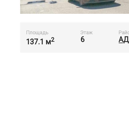
Площадь
Этаж
Рай
6
АД
2
137.1 м