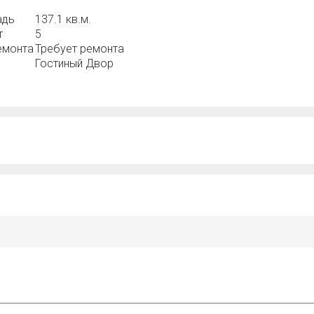
адь
137.1 кв.м.
т
5
емонта
Требует ремонта
Гостиный Двор