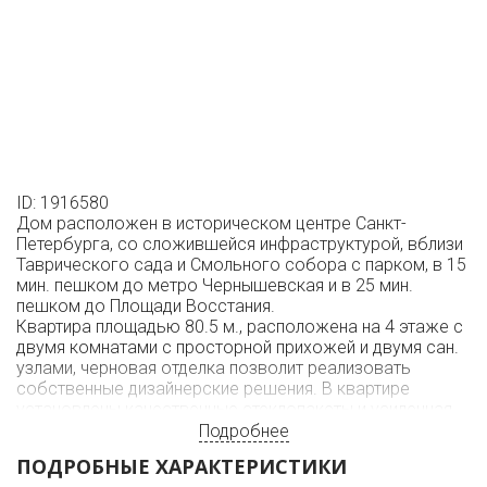
ID: 1916580
Дом расположен в историческом центре Санкт-
Петербурга, со сложившейся инфраструктурой, вблизи
Таврического сада и Смольного собора с парком, в 15
мин. пешком до метро Чернышевская и в 25 мин.
пешком до Площади Восстания.
Квартира площадью 80.5 м., расположена на 4 этаже с
двумя комнатами с просторной прихожей и двумя сан.
узлами, черновая отделка позволит реализовать
собственные дизайнерские решения. В квартире
установлены качественные стеклопакеты и усиленная
металлическая дверь с дополнительной
Подробнее
звукоизоляцией.
ПОДРОБНЫЕ ХАРАКТЕРИСТИКИ
По Суворовскому проспекту и Синопской набережной