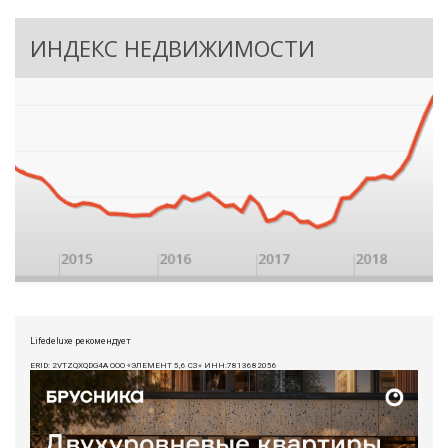
ИНДЕКС НЕДВИЖИМОСТИ
Lifedeluxe рекомендует
ERID: 2VTZQXQDG4A ООО «ЭЛЕМЕНТ 5,6 СЗ» ИНН:7813682056