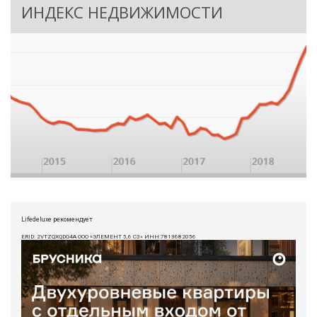
ИНДЕКС НЕДВИЖИМОСТИ
Lifedeluxe рекомендует
ERID: 2VTZQXQDG4A ООО «ЭЛЕМЕНТ 5,6 СЗ» ИНН:7813682056