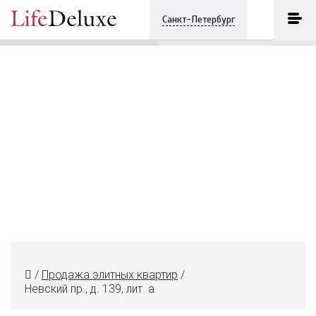
Невский пр., д. 139, лит. а
ПОЗВОНИТЬ
Санкт-Петербург
+7 (812) 3330243
/
Продажа элитных квартир
/
Невский пр., д. 139, лит. а