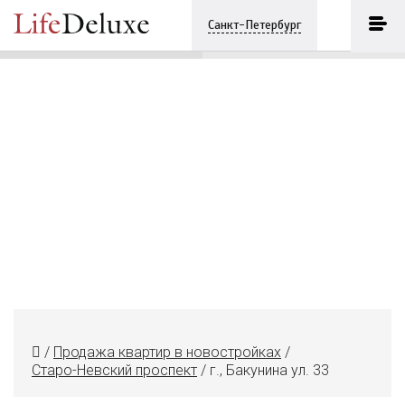
г., Бакунина ул. 33
ПОЗВОНИТЬ
Санкт-Петербург
+7 (812) 7482683
/
Продажа квартир в новостройках
/
Старо-Невский проспект
/
г., Бакунина ул. 33