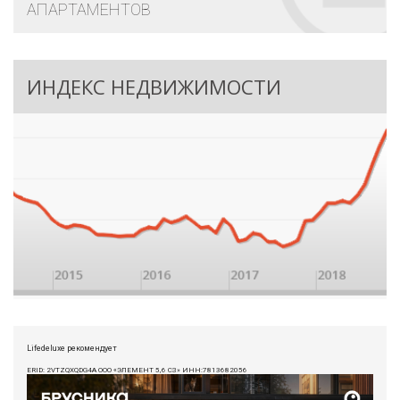
АПАРТАМЕНТОВ
ИНДЕКС НЕДВИЖИМОСТИ
Lifedeluxe рекомендует
ERID: 2VTZQXQDG4A ООО «ЭЛЕМЕНТ 5,6 СЗ» ИНН:7813682056