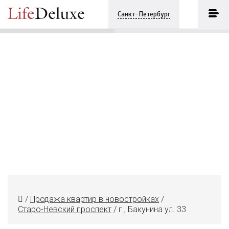
г., Бакунина ул. 33
ПОЗВОНИТЬ
Санкт-Петербург
+7 (812) 7482683
/
Продажа квартир в новостройках
/
Старо-Невский проспект
/
г., Бакунина ул. 33