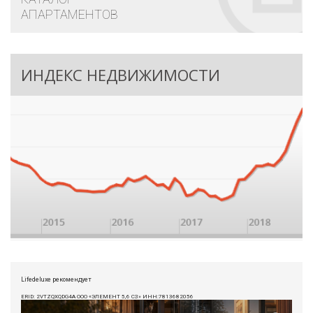
АПАРТАМЕНТОВ
ИНДЕКС НЕДВИЖИМОСТИ
Lifedeluxe рекомендует
ERID: 2VTZQXQDG4A ООО «ЭЛЕМЕНТ 5,6 СЗ» ИНН:7813682056