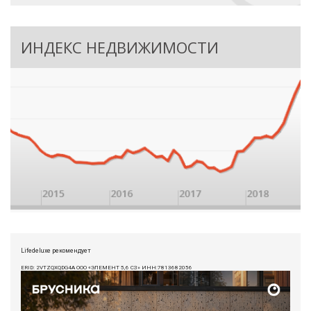
ИНДЕКС НЕДВИЖИМОСТИ
Lifedeluxe рекомендует
ERID: 2VTZQXQDG4A ООО «ЭЛЕМЕНТ 5,6 СЗ» ИНН:7813682056