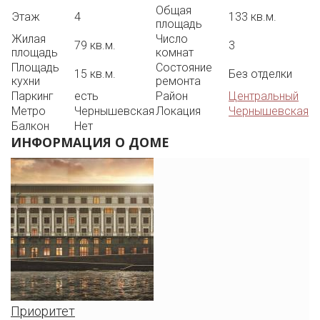
Общая
Этаж
4
133 кв.м.
площадь
Жилая
Число
79 кв.м.
3
площадь
комнат
Площадь
Состояние
15 кв.м.
Без отделки
кухни
ремонта
Паркинг
есть
Район
Центральный
Метро
Чернышевская
Локация
Чернышевская
Балкон
Нет
ИНФОРМАЦИЯ О ДОМЕ
Приоритет