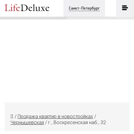
Приоритет
ПОЗВОНИТЬ
Санкт-Петербург
+7 (812) 7482683
/
Продажа квартир в новостройках
/
Чернышевская
/
г., Воскресенская наб., 32