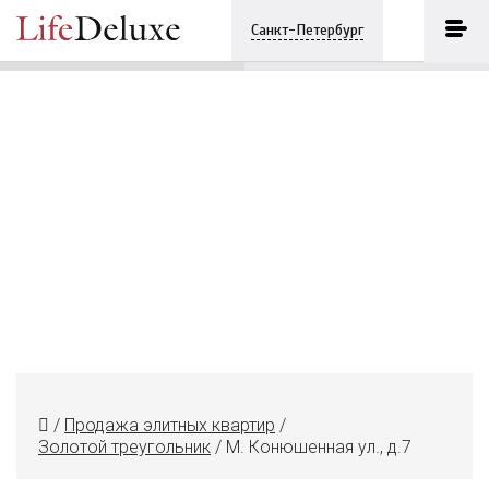
Дом немецкой лютеранской
церкви Св. Петра
ПОЗВОНИТЬ
Санкт-Петербург
+7 (921) 8613609
/
Продажа элитных квартир
/
Золотой треугольник
/
М. Конюшенная ул., д.7