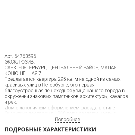
Арт. 64763596
ЭКСКЛЮЗИВ.
САНКТ-ПЕТЕРБУРГ, ЦЕНТРАЛЬНЫЙ РАЙОН, МАЛАЯ
КОНЮШЕННАЯ 7.
Предлагается квартира 295 кв. м на одной из самых
красивых улиц в Петербурге, это первая
благоустроенная пешеходная улица нашего города в
окружении знаковых памятников архитектуры, каналов
и рек.
Дом с лаконичным оформлением фасада в стиле
Эклектика построен в 1860 году, является частью
ансамбля зданий Немецкой лютеранской церкви св.
Подробнее
Петра.
ПОДРОБНЫЕ ХАРАКТЕРИСТИКИ
Планировка: