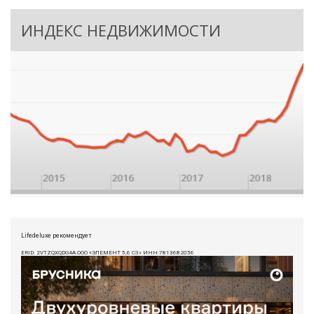
ИНДЕКС НЕДВИЖИМОСТИ
Lifedeluxe рекомендует
ERID: 2VTZQXQDG4A ООО «ЭЛЕМЕНТ 5,6 СЗ» ИНН:7813682056