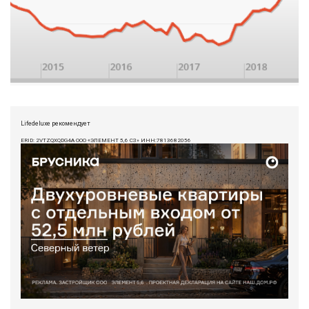
Lifedeluxe рекомендует
ERID: 2VTZQXQDG4A ООО «ЭЛЕМЕНТ 5,6 СЗ» ИНН:7813682056