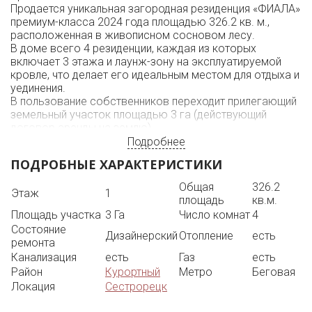
Продается уникальная загородная резиденция «ФИАЛА»
премиум-класса 2024 года площадью 326.2 кв. м.,
расположенная в живописном сосновом лесу.
В доме всего 4 резиденции, каждая из которых
включает 3 этажа и лаунж-зону на эксплуатируемой
кровле, что делает его идеальным местом для отдыха и
уединения.
В пользование собственников переходит прилегающий
земельный участок площадью 3 га (действующий
договор аренды на землю).
Планировка продумана до мелочей: все спальни имеют
Подробнее
собственные ванные комнаты, а просторная кухня-
ПОДРОБНЫЕ ХАРАКТЕРИСТИКИ
гостиная с панорамными окнами открывает
великолепные виды и ведет на открытую террасу и
Общая
326.2
Этаж
1
патио.
площадь
кв.м.
В резиденции четыре спальни, пять санузлов, лаунж-
Площадь участка
3 Га
Число комнат
4
зона на крыше оборудована для уличной кухни и
Состояние
джакузи. Также возможна установка лифта и системы
Дизайнерский
Отопление
есть
ремонта
"Умный дом". Потолки более 3 метров.
Канализация
есть
Газ
есть
Общая площадь с учетом эксплуатируемой кровли и
Район
Курортный
Метро
Беговая
террас составляет 427 кв. м. Все окна выходят на
вековые сосны. Дом оснащен современными
Локация
Сестрорецк
инженерными системами, включая газовый котел,