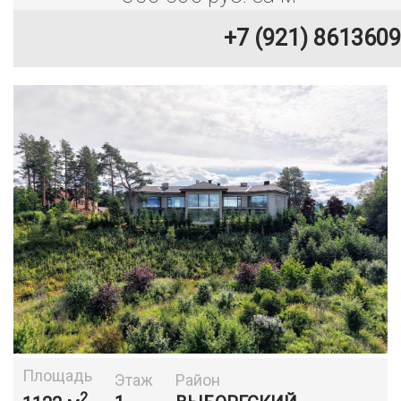
+7 (921) 8613609
Площадь
Этаж
Район
2