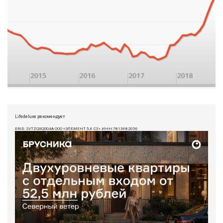
Lifedeluxe рекомендует
ERID: 2VTZQXQDG4A ООО «ЭЛЕМЕНТ 5,6 СЗ» ИНН:7813682056