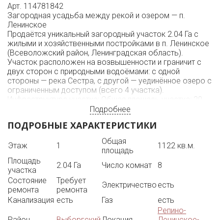
Арт. 114781842
Загородная усадьба между рекой и озером — п.
Ленинское
Продаётся уникальный загородный участок 2.04 Га с
жилыми и хозяйственными постройками в п. Ленинское
(Всеволожский район, Ленинградская область).
Участок расположен на возвышенности и граничит с
двух сторон с природными водоёмами: с одной
стороны — река Сестра, с другой — уединённое озеро с
ограниченным доступом (всего 4 участка).
Инфраструктура участка: Общая площадь участка: 20
419 кв. м.
Подробнее
Ландшафтный дизайн: десятки редких деревьев,
ПОДРОБНЫЕ ХАРАКТЕРИСТИКИ
вымощенные дорожки из натурального камня,
художественная ковка, локация под теннисный корт
Общая
Этаж
1
1122 кв.м.
Электроснабжение: Собственная ТП 320 кВт (2 ввода
площадь
по 160 кВт с разных источников)
Площадь
Газ: магистральный
2.04 Га
Число комнат
8
участка
Водоснабжение: артезианская скважина
Состояние
Требует
Канализация: локальная очистная станция
Электричество
есть
ремонта
ремонта
Строения на участке: Основной жилой дом — 1122 м²
Канализация
есть
Газ
есть
Просторный монолитный коттедж, без внутренней
Репино-
отделки. Архитектурно спроектирован под
Район
Выборгский
Локация
Ленинское-