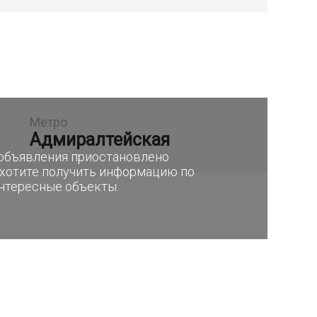
Метро
Адмиралтейская
е объявления приостановлено
 хотите получить информацию по
интересные объекты.