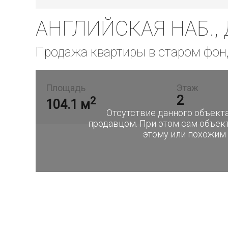
АНГЛИЙСКАЯ НАБ., 
Продажа квартиры в старом фон
Площадь
Этаж
2
2
104.1 м
Отсутствие данного объекта
продавцом. При этом сам объек
этому или похожим 