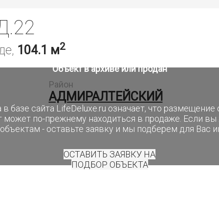
Д.22
2
де,
104.1 м
Объект в архиве или продан
Район
АДМИРАЛТЕЙСКИЙ
 в базе сайта LifeDeluxe.ru означает, что размещени
т может по-прежнему находиться в продаже. Если вы
объектам - оставьте заявку и мы подберем для Вас 
ОСТАВИТЬ ЗАЯВКУ НА
ПОДБОР ОБЪЕКТА