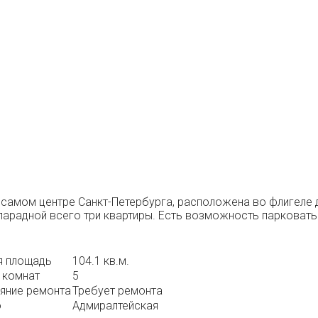
 самом центре Санкт-Петербурга, расположена во флигеле до
 парадной всего три квартиры. Есть возможность парковат
 площадь
104.1 кв.м.
 комнат
5
яние ремонта
Требует ремонта
о
Адмиралтейская