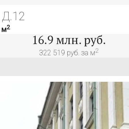
Д.12
2
 м
16.9
млн. руб.
2
322 519 руб. за м