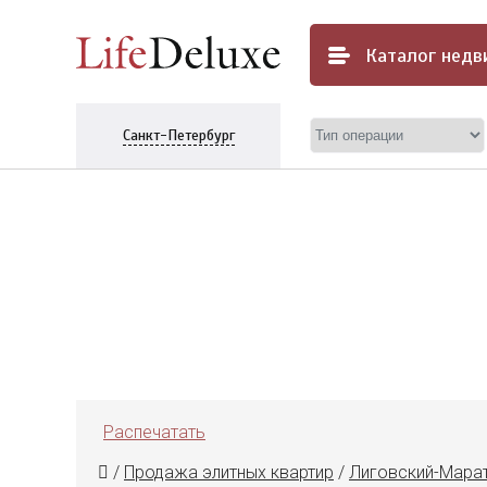
Каталог
недв
Санкт-Петербург
Распечатать
/
Продажа элитных квартир
/
Лиговский-Мара