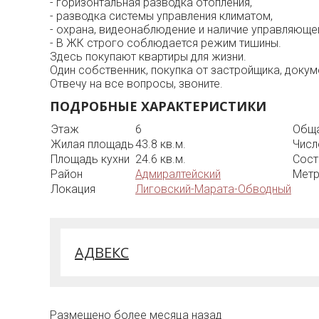
- горизонтальная разводка отопления,
- разводка системы управления климатом,
- охрана, видеонаблюдение и наличие управляюще
- В ЖК строго соблюдается режим тишины.
Здесь покупают квартиры для жизни.
Один собственник, покупка от застройщика, докум
Отвечу на все вопросы, звоните.
ПОДРОБНЫЕ ХАРАКТЕРИСТИКИ
Этаж
6
Обща
Жилая площадь
43.8 кв.м.
Числ
Площадь кухни
24.6 кв.м.
Сост
Район
Адмиралтейский
Мет
Локация
Лиговский-Марата-Обводный
АДВЕКС
Размещено более месяца назад