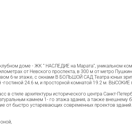
в клубном доме - ЖК " НАСЛЕДИЕ на Марата", уникальном к
метрах от Невского проспекта, в 300 м от метро Пушкинск
вом 6-м этаже, с окнами В БОЛЬШОЙ САД Театра юных зрит
гостиной 24.6 м, и просторной комнатой 19.2 м. ВЫСОКИЕ п
сс в стиле архитектуры исторического центра Санкт-Петерб
туральным камнем 1- го этажа здания, а также внешнему 
ие от быстро устаревающих современных проектов зданий
зоной,