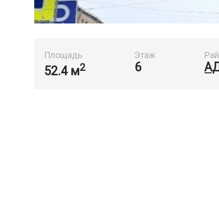
Площадь
Этаж
Ра
6
А
2
52.4 м