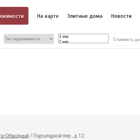
ижимости
На карте
Элитные дома
Новости
та-Обводный
/
Подъездной пер., д.12