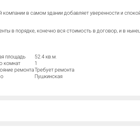
й компании в самом здании добавляет уверенности и спокой
енты в порядке, конечно вся стоимость в договор, и в ныне
я площадь
52.4 кв.м.
о комнат
1
ояние ремонта
Требует ремонта
ро
Пушкинская