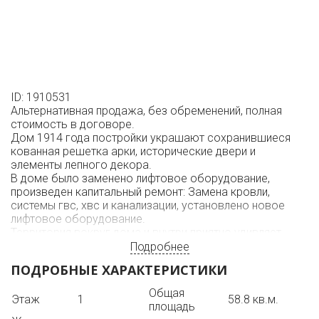
ID: 1910531
Альтернативная продажа, без обременений, полная
стоимость в договоре.
Дом 1914 года постройки украшают сохранившиеся
кованная решетка арки, исторические двери и
элементы лепного декора.
В доме было заменено лифтовое оборудование,
произведен капитальный ремонт: Замена кровли,
системы гвс, хвс и канализации, установлено новое
лифтовое оборудование.
Территория вокруг дома и внутри приятно удивляет
порядком и чистотой.
Подробнее
Парковочные места для жителей предусмотрены по
ПОДРОБНЫЕ ХАРАКТЕРИСТИКИ
периметру территории дома.
Центральном район Санкт-Петербурга, в пешей
Общая
Этаж
1
58.8 кв.м.
доступности от нескольких станций метро.
площадь
Рядом с домом располагается множество ресторанов,