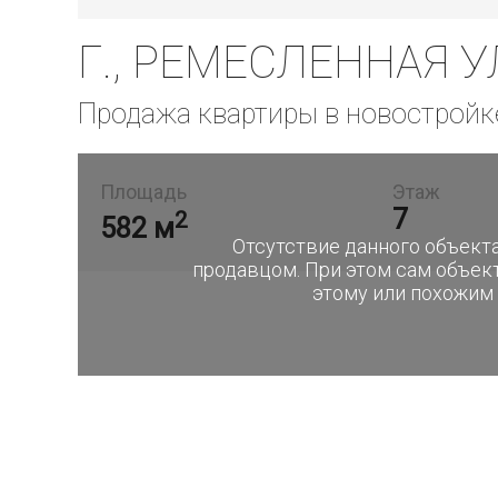
Г., РЕМЕСЛЕННАЯ УЛ
Продажа квартиры в новостройк
Площадь
Этаж
7
2
582 м
Отсутствие данного объекта
продавцом. При этом сам объек
этому или похожим 