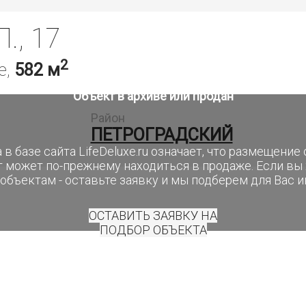
., 17
2
е,
582 м
Объект в архиве или продан
Район
ПЕТРОГРАДСКИЙ
 в базе сайта LifeDeluxe.ru означает, что размещени
т может по-прежнему находиться в продаже. Если вы
объектам - оставьте заявку и мы подберем для Вас 
ОСТАВИТЬ ЗАЯВКУ НА
ПОДБОР ОБЪЕКТА