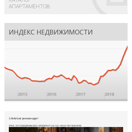
АПАРТАМЕНТОВ
ИНДЕКС НЕДВИЖИМОСТИ
Lifedeluxe рекомендует
ERID: 2VTZQXQDG4A ООО «ЭЛЕМЕНТ 5,6 СЗ» ИНН:7813682056