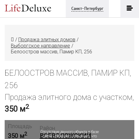
Санкт-Петербург
/
Продажа элитных домов
/
Выборгское направление
/
Белоостров массив, Памир КП, 256
БЕЛООСТРОВ МАССИВ, ПАМИР КП,
256
Продажа элитного дома с участком,
2
350 м
Объект в архиве или продан
Площадь
Район
Отсутствие данного объекта в базе
2
350 м
ВСЕВОЛОЖСКИЙ
сайта LifeDeluxe.ru означает, что