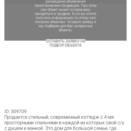
размещение объявления
приостановлено продавцом. При этом
сам объект может по-прежнему
находиться в продаже. Если вы хотите
получить информацию по этому или
похожим объектам - оставьте заявку и
мы подберем для Вас интересные
объекты.
ОСТАВИТЬ ЗАЯВКУ НА
ПОДБОР ОБЪЕКТА
ID: 309709
Продается стильный, современный коттедж с 4-мя
просторными спальнями в каждой из которых свой с/у
с душем и ванной. Это дом для большой семьи, где