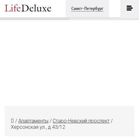
Yard Residences & Penthouses
ПОЗВОНИТЬ
Санкт-Петербург
+7 (812) 2506870
/
Апартаменты
/
Старо-Невский проспект
/
Херсонская ул., д.43/12