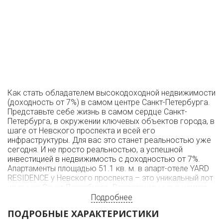
Как стать обладателем высокодоходной недвижимости
(доходность от 7%) в самом центре Санкт-Петербурга.
Представьте себе жизнь в самом сердце Санкт-
Петербурга, в окружении ключевых объектов города, в
шаге от Невского проспекта и всей его
инфраструктуры. Для вас это станет реальностью уже
сегодня. И не просто реальностью, а успешной
инвестицией в недвижимость с доходностью от 7%.
Апартаменты площадью 51.1 кв. м. в апарт-отеле YARD
RESIDENCE у Невского проспекта – это уникальный лот
на рынке Санкт-Петербурга. Расположенные в центре
города, с отличным планировочным решением и
Подробнее
гостиничным обслуживанием уровня 4 звезд, эти
ПОДРОБНЫЕ ХАРАКТЕРИСТИКИ
апартаменты готовы приносить вам доход.