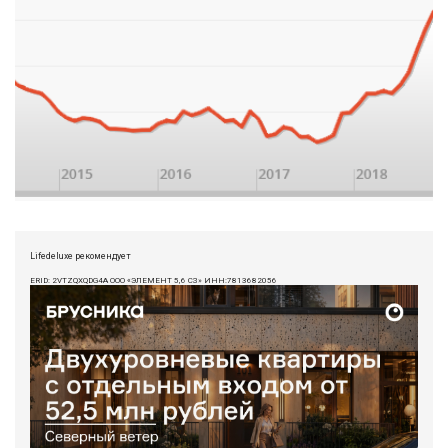
Lifedeluxe рекомендует
ERID: 2VTZQXQDG4A ООО «ЭЛЕМЕНТ 5,6 СЗ» ИНН:7813682056