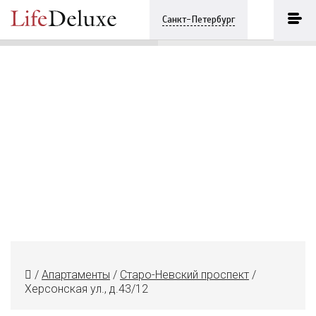
Yard Residences & Penthouses
ПОЗВОНИТЬ
Санкт-Петербург
+7 (812) 2506870
/
Апартаменты
/
Старо-Невский проспект
/
Херсонская ул., д.43/12