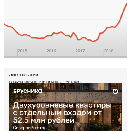
Lifedeluxe рекомендует
ERID: 2VTZQXQDG4A ООО «ЭЛЕМЕНТ 5,6 СЗ» ИНН:7813682056