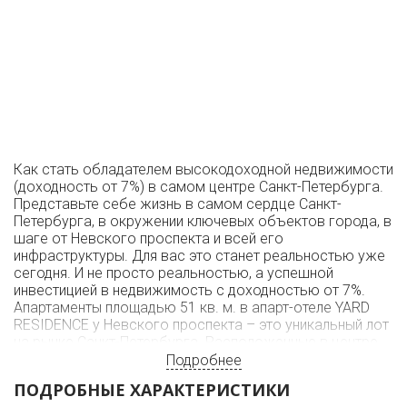
Как стать обладателем высокодоходной недвижимости
(доходность от 7%) в самом центре Санкт-Петербурга.
Представьте себе жизнь в самом сердце Санкт-
Петербурга, в окружении ключевых объектов города, в
шаге от Невского проспекта и всей его
инфраструктуры. Для вас это станет реальностью уже
сегодня. И не просто реальностью, а успешной
инвестицией в недвижимость с доходностью от 7%.
Апартаменты площадью 51 кв. м. в апарт-отеле YARD
RESIDENCE у Невского проспекта – это уникальный лот
на рынке Санкт-Петербурга. Расположенные в центре
города, с отличным планировочным решением и
Подробнее
гостиничным обслуживанием уровня 4 звезд, эти
ПОДРОБНЫЕ ХАРАКТЕРИСТИКИ
апартаменты готовы приносить вам доход.