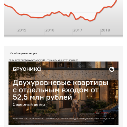
Lifedeluxe рекомендует
ERID: 2VTZQXQDG4A ООО «ЭЛЕМЕНТ 5,6 СЗ» ИНН:7813682056