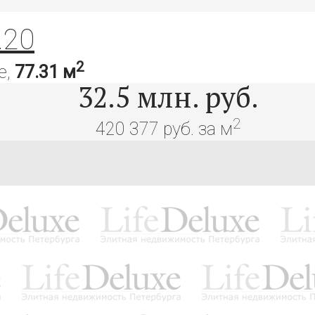
.20
2
е,
77.31 м
32.5
млн. руб.
2
420 377 руб. за м