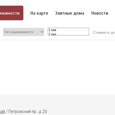
ижимости
На карте
Элитные дома
Новости
кий
/
Петровский пр., д.20