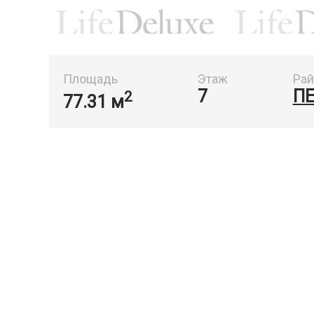
Площадь
Этаж
Рай
7
П
2
77.31 м