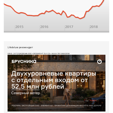
Lifedeluxe рекомендует
ERID: 2VTZQXQDG4A ООО «ЭЛЕМЕНТ 5,6 СЗ» ИНН:7813682056