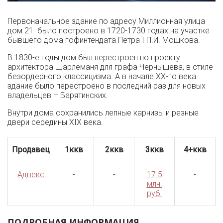
Первоначальное здание по адресу Миллионная улица
дом 21 было построено в 1720-1730 годах на участке
бывшего дома гофинтендата Петра I П.И. Мошкова.
В 1830-е годы дом был перестроен по проекту
архитектора Шарлеманя для графа Чернышёва, в стиле
безордерного классицизма. А в начале XX-го века
здание было перестроено в последний раз для новых
владельцев – Барятинских.
Внутри дома сохранились лепные карнизы и резные
двери середины XIX века.
Продавец
1ккв
2ккв
3ккв
4+ккв
Адвекс
-
-
17.5
-
млн.
руб.
ПОДРОБНАЯ ИНФОРМАЦИЯ