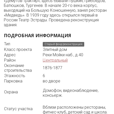
«Демутов трактир», здесь бывали Пушкин, Грибоедов,
Батюшков, Тургенев. В начале 20-го века корпус,
выходящий на Большую Конюшенную, занял ресторан
«Медведь». В 1939 году здесь открылся первый в
России Театр Эстрады. Проведена реконструкция
здания.
ПОДРОБНАЯ ИНФОРМАЦИЯ
Тип
Старый фонд/реконструкция
Класс проекта
Элитный дом
Адрес
Реки Мойки наб., д.40
Район
Центральный
Окончание
1876-1877
строительства
Этажность
6
Парковка
во дворе
Домофон, видеонаблюдение,
Охрана
консьерж.
Вблизи расположены рестораны,
Статус участка
фитнес-клуб, детский сад и школа.