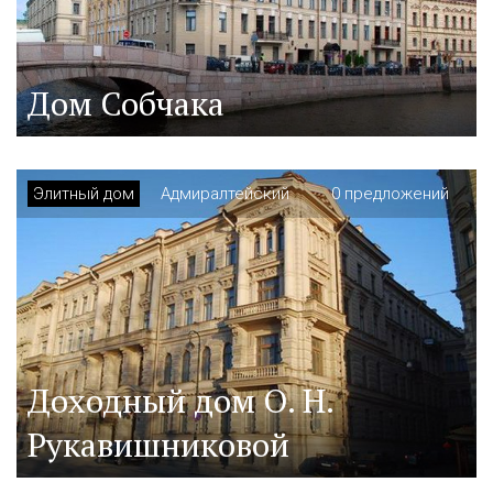
Дом Собчака
Элитный дом
Адмиралтейский
0 предложений
Доходный дом О. Н.
Рукавишниковой