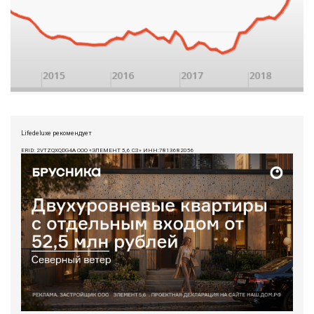
Lifedeluxe рекомендует
ERID: 2VTZQXQDG4A ООО «ЭЛЕМЕНТ 5,6 СЗ» ИНН:7813682056