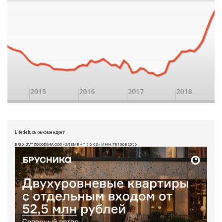
Lifedeluxe рекомендует
ERID: 2VTZQXQDG4A ООО «ЭЛЕМЕНТ 5,6 СЗ» ИНН:7813682056