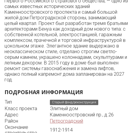
Первого Российского страхового общества, — одно из
самых известных исторических зданий
Каменноостровского проспекта и самый большой
жилой дом Петроградкской стороны, занимающий
целый квартал. Проект был разработан тремя братьями
архитекторами Бенуа как доходный дом нового типа: с
собственной котельной, электростанцией, гаражным
комплексом, прачечной и торговой инфраструктурой в
цокольном этаже. Элегантное здание выдержано в
неоклассическом стиле, отделано строгим светло-
серым камнем, украшено колоннадами, скульптурами и
лепным декором. В 2015 году в доме был выполнен
ремонт системы газоснабжения и замена лифтов,
однако полный капремонт дома запланирован на 2027
год.
ПОДРОБНАЯ ИНФОРМАЦИЯ
Тип
Старый фонд/реконструкция
Класс проекта
Элитный дом
Адрес
Каменноостровский пр., д.26
Район
Петроградский
Окончание
1912-1914
строительства