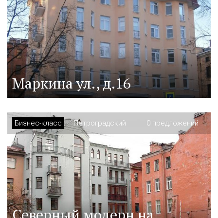
Маркина ул., д.16
Бизнес-класс
Петроградский
0 предложений
Северный модерн на