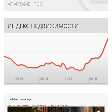
АПАРТАМЕНТОВ
ИНДЕКС НЕДВИЖИМОСТИ
Lifedeluxe рекомендует
ERID: 2VTZQXQDG4A ООО «ЭЛЕМЕНТ 5,6 СЗ» ИНН:7813682056